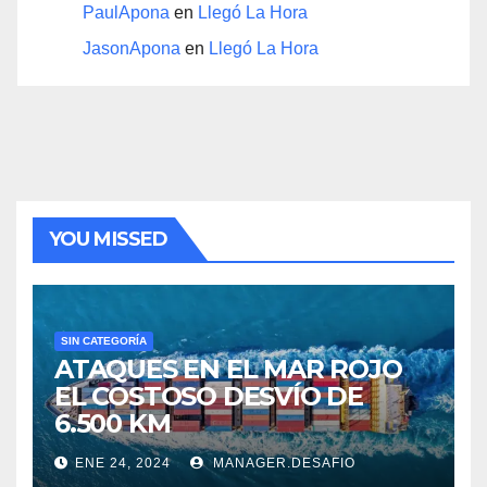
PaulApona
en
Llegó La Hora
JasonApona
en
Llegó La Hora
YOU MISSED
SIN CATEGORÍA
ATAQUES EN EL MAR ROJO
EL COSTOSO DESVÍO DE
6.500 KM
ENE 24, 2024
MANAGER.DESAFIO