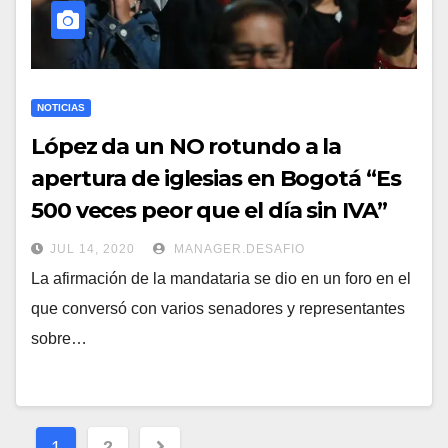
NOTICIAS
López da un NO rotundo a la
apertura de iglesias en Bogotá “Es
500 veces peor que el día sin IVA”
JUL 14, 2020
MANAGER.DESAFIO
La afirmación de la mandataria se dio en un foro en el
que conversó con varios senadores y representantes
sobre…
Navegación
1
2