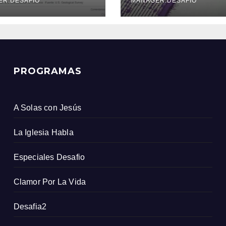
icio Geológico
ER.DESAFIO
MANAGER.DESAFIO
ombiano
PROGRAMAS
A Solas con Jesús
La Iglesia Habla
Especiales Desafio
Clamor Por La Vida
Desafia2