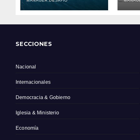
Serv
MANAGER.DESAFIO
MANAG
Col
SECCIONES
Nacional
Internacionales
Democracia & Gobierno
Iglesia & Ministerio
Economía