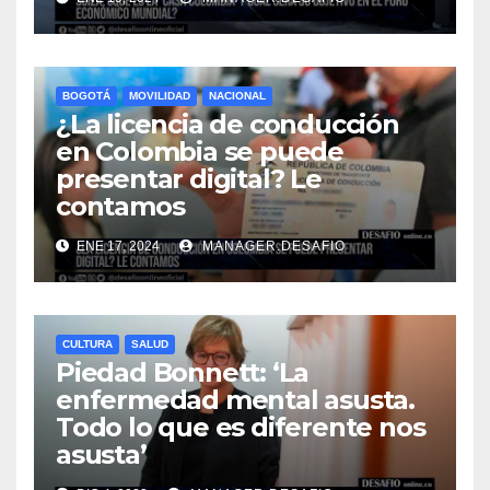
BOGOTÁ
MOVILIDAD
NACIONAL
¿La licencia de conducción
en Colombia se puede
presentar digital? Le
contamos
ENE 17, 2024
MANAGER.DESAFIO
CULTURA
SALUD
Piedad Bonnett: ‘La
enfermedad mental asusta.
Todo lo que es diferente nos
asusta’