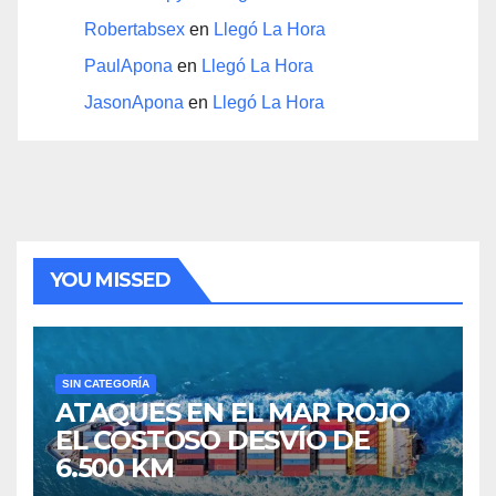
Robertabsex
en
Llegó La Hora
PaulApona
en
Llegó La Hora
JasonApona
en
Llegó La Hora
YOU MISSED
SIN CATEGORÍA
ATAQUES EN EL MAR ROJO
EL COSTOSO DESVÍO DE
6.500 KM