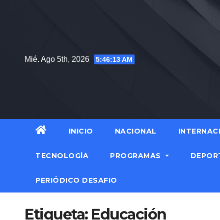
Saltar
al
contenido
Mié. Ago 5th, 2026
5:46:14 AM
INICIO
NACIONAL
INTERNAC
TECNOLOGÍA
PROGRAMAS
DEPOR
PERIÓDICO DESAFIO
Etiqueta:
Educación