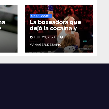
SIN CATEGORÍA
na
La boxeadora que
0
dejó la cocaína y
ncia
ahora quiere
ENE 23, 2024
triunfar en el ring​
MANAGER.DESAFIO