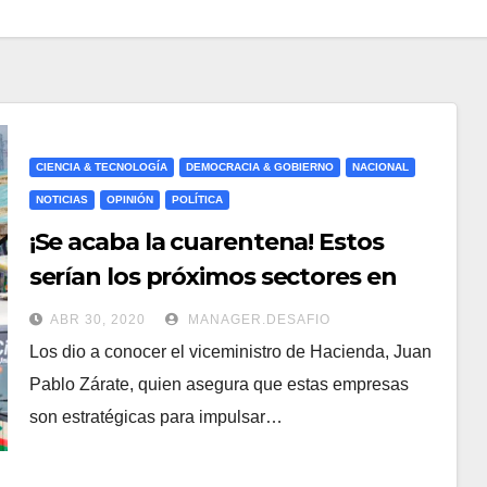
CIENCIA & TECNOLOGÍA
DEMOCRACIA & GOBIERNO
NACIONAL
NOTICIAS
OPINIÓN
POLÍTICA
¡Se acaba la cuarentena! Estos
serían los próximos sectores en
reactivarse en Colombia
ABR 30, 2020
MANAGER.DESAFIO
Los dio a conocer el viceministro de Hacienda, Juan
Pablo Zárate, quien asegura que estas empresas
son estratégicas para impulsar…