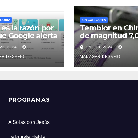
EGORÍA
SIN CATEGORÍA
 es la razón por
Temblor en Chi
ue Google alerta
de magnitud 7,
e un sismo
sacudió la provi
23, 2024
ENE 23, 2024
s que el
de Xinjiang
icio Geológico
ER.DESAFIO
MANAGER.DESAFIO
ombiano
PROGRAMAS
A Solas con Jesús
La Iglesia Habla