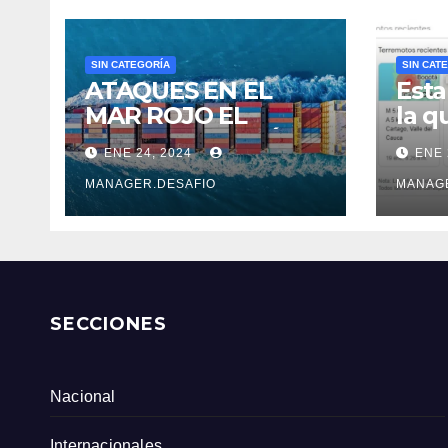
SIN CATEGORÍA
SIN CAT
ATAQUES EN EL
Esta
MAR ROJO EL
la q
COSTOSO DESVÍO
sobr
ENE 24, 2024
ENE 
DE 6.500 KM
ante
Serv
MANAGER.DESAFIO
MANAG
Col
SECCIONES
Nacional
Internacionales