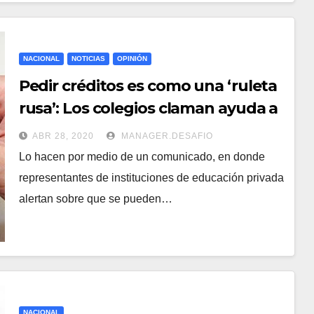
NACIONAL
NOTICIAS
OPINIÓN
Pedir créditos es como una ‘ruleta
rusa’: Los colegios claman ayuda a
Gobierno para no perder el año
ABR 28, 2020
MANAGER.DESAFIO
Lo hacen por medio de un comunicado, en donde
representantes de instituciones de educación privada
alertan sobre que se pueden…
NACIONAL