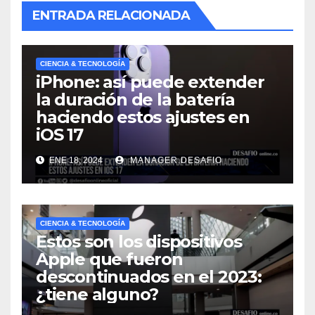
ENTRADA RELACIONADA
CIENCIA & TECNOLOGÍA
iPhone: así puede extender
la duración de la batería
haciendo estos ajustes en
iOS 17
ENE 18, 2024
MANAGER.DESAFIO
CIENCIA & TECNOLOGÍA
Estos son los dispositivos
Apple que fueron
descontinuados en el 2023:
¿tiene alguno?