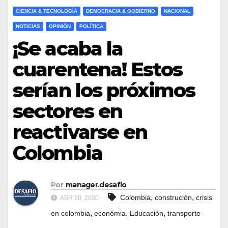
CIENCIA & TECNOLOGÍA
DEMOCRACIA & GOBIERNO
NACIONAL
NOTICIAS
OPINIÓN
POLÍTICA
¡Se acaba la
cuarentena! Estos
serían los próximos
sectores en
reactivarse en
Colombia
Por
manager.desafio
,
,
Colombia
construción
crisis
ABR 30, 2020
,
,
,
en colombia
económia
Educación
transporte