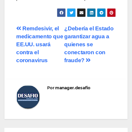
Navegación
Remdesivir, el
¿Debería el Estado
medicamento que
garantizar agua a
de
EE.UU. usará
quienes se
entradas
contra el
conectaron con
coronavirus
fraude?
Por
manager.desafio