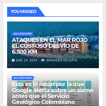
YOU MISSED
SIN CATEGORÍA
ATAQUES EN EL MAR ROJO
EL COSTOSO DESVÍO DE
6.500 KM
ENE 24, 2024
MANAGER.DESAFIO
SIN CATEGORÍA
Esta es la razón por la que
Google alerta sobre un sismo
antes que el Servicio
Geológico Colombiano