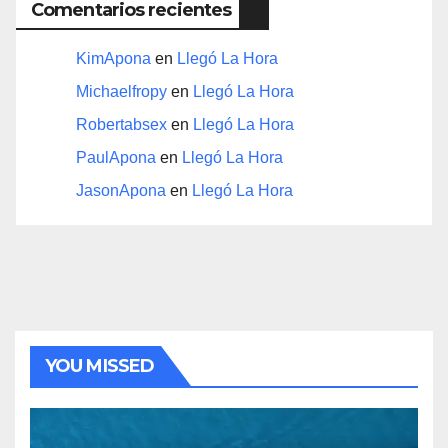
Comentarios recientes
KimApona
en
Llegó La Hora
Michaelfropy
en
Llegó La Hora
Robertabsex
en
Llegó La Hora
PaulApona
en
Llegó La Hora
JasonApona
en
Llegó La Hora
YOU MISSED