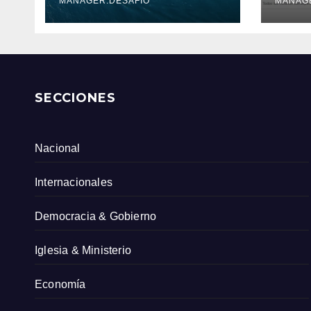
Serv
MANAGER.DESAFIO
MANAG
Col
SECCIONES
Nacional
Internacionales
Democracia & Gobierno
Iglesia & Ministerio
Economía