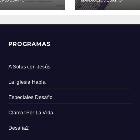
icio Geológico
ER.DESAFIO
MANAGER.DESAFIO
ombiano
PROGRAMAS
A Solas con Jesús
La Iglesia Habla
Especiales Desafio
Clamor Por La Vida
Desafia2