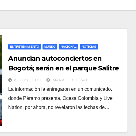
ENTRETENIMIENTO
MUNDO
NACIONAL
NOTICIAS
Anuncian autoconciertos en
Bogotá; serán en el parque Salitre
Mágico
AGO 27, 2020
MANAGER.DESAFIO
La información la entregaron en un comunicado,
donde Páramo presenta, Ocesa Colombia y Live
Nation, por ahora, no revelaron las fechas de…