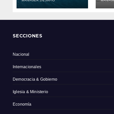
Serv
MANAGER.DESAFIO
MANAG
Col
SECCIONES
Nacional
Internacionales
Democracia & Gobierno
Iglesia & Ministerio
Economía