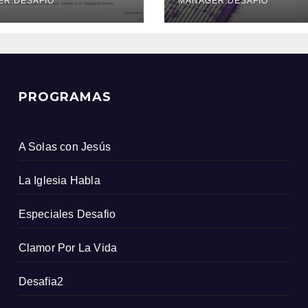
icio Geológico
ER.DESAFIO
MANAGER.DESAFIO
ombiano
PROGRAMAS
A Solas con Jesús
La Iglesia Habla
Especiales Desafio
Clamor Por La Vida
Desafia2