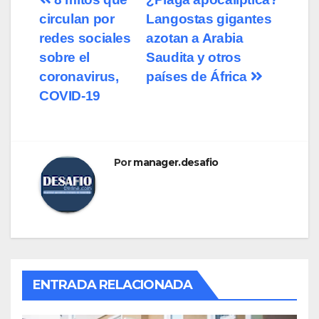
Navegación
circulan por
Langostas gigantes
de
redes sociales
azotan a Arabia
entradas
sobre el
Saudita y otros
coronavirus,
países de África
COVID-19
Por
manager.desafio
ENTRADA RELACIONADA