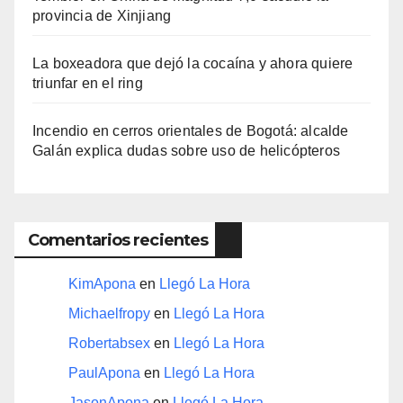
provincia de Xinjiang
La boxeadora que dejó la cocaína y ahora quiere
triunfar en el ring​
Incendio en cerros orientales de Bogotá: alcalde
Galán explica dudas sobre uso de helicópteros
Comentarios recientes
KimApona
en
Llegó La Hora
Michaelfropy
en
Llegó La Hora
Robertabsex
en
Llegó La Hora
PaulApona
en
Llegó La Hora
JasonApona
en
Llegó La Hora