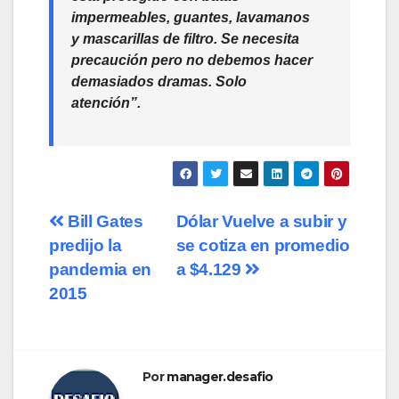
impermeables, guantes, lavamanos
y mascarillas de filtro. Se necesita
precaución pero no debemos hacer
demasiados dramas. Solo
atención”.
Navegación
Bill Gates
Dólar Vuelve a subir y
predijo la
se cotiza en promedio
de
pandemia en
a $4.129
entradas
2015
Por
manager.desafio