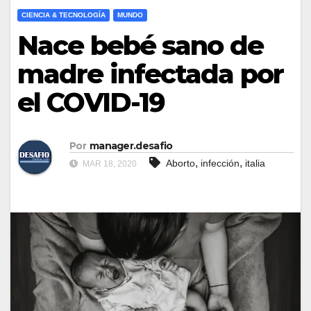
CIENCIA & TECNOLOGÍA
MUNDO
Nace bebé sano de
madre infectada por
el COVID-19
Por
manager.desafio
,
,
Aborto
infección
italia
MAR 18, 2020