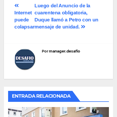
Navegación
Luego del Anuncio de la
Internet
cuarentena obligatoria,
de
puede
Duque llamó a Petro con un
entradas
colapsar
mensaje de unidad.
Por
manager.desafio
ENTRADA RELACIONADA