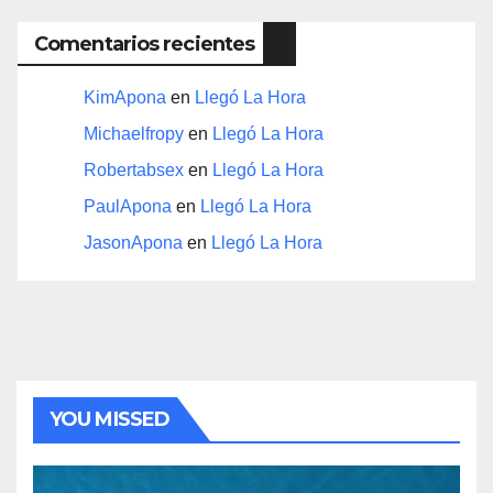
Comentarios recientes
KimApona
en
Llegó La Hora
Michaelfropy
en
Llegó La Hora
Robertabsex
en
Llegó La Hora
PaulApona
en
Llegó La Hora
JasonApona
en
Llegó La Hora
YOU MISSED