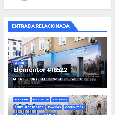
ENTRADA RELACIONADA
MUNDO
Elementor #16522
ENE 19, 2024
MANAGER.DESAFIO
ECONOMÍA
EDUCACIÓN
EMPRESAS
ESPECIALES DESAFÍO
FINANZAS
GEOPOLÍTICA
LLEGÓ LA HORA
TENDENCIA