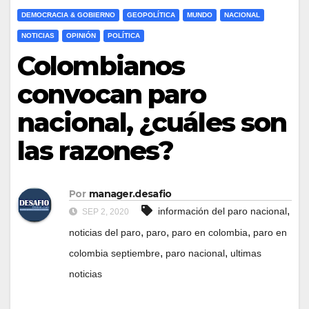
DEMOCRACIA & GOBIERNO
GEOPOLÍTICA
MUNDO
NACIONAL
NOTICIAS
OPINIÓN
POLÍTICA
Colombianos
convocan paro
nacional, ¿cuáles son
las razones?
Por
manager.desafio
,
información del paro nacional
SEP 2, 2020
,
,
,
noticias del paro
paro
paro en colombia
paro en
,
,
colombia septiembre
paro nacional
ultimas
noticias