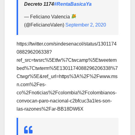
Decreto 1174
#RentaBasicaYa
— Feliciano Valencia
(@FelicianoValen)
September 2, 2020
https://twitter.com/sindesenacol/status/1301174
088296206338?
ref_src=twsrc%5Etfw%7Ctwcamp%5Etweetem
bed%7Ctwterm%5E1301174088296206338%7
Ctwgr%5E&ref_url=https%3A%2F%2Fwww.ms
n.com%2Fes-
co%2Fnoticias%2Fcolombia%2Fcolombianos-
convocan-paro-nacional-c2bfcuc3a1les-son-
las-razones%2Far-BB18DW6X