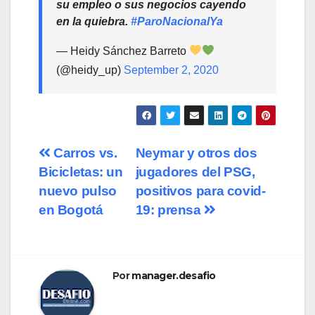
su empleo o sus negocios cayendo
en la quiebra.
#ParoNacionalYa
— Heidy Sánchez Barreto
(@heidy_up)
September 2, 2020
Navegación
Carros vs.
Neymar y otros dos
Bicicletas: un
jugadores del PSG,
de
nuevo pulso
positivos para covid-
entradas
en Bogotá
19: prensa
Por
manager.desafio