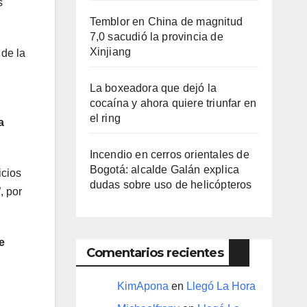
s
Temblor en China de magnitud
7,0 sacudió la provincia de
Xinjiang
 de la
La boxeadora que dejó la
cocaína y ahora quiere triunfar en
el ring​
a
Incendio en cerros orientales de
Bogotá: alcalde Galán explica
icios
dudas sobre uso de helicópteros
, por
e
Comentarios recientes
KimApona
en
Llegó La Hora