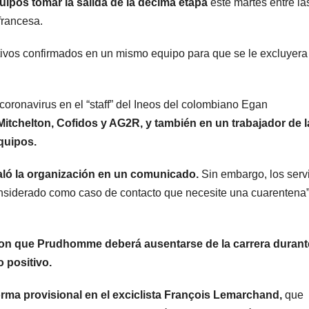
ipos tomar la salida de la décima etapa
este martes entre la
 francesa.
tivos confirmados en un mismo equipo para que se le excluyera
 coronavirus en el “staff” del Ineos del colombiano Egan
Mitchelton, Cofidos y AG2R, y también en un trabajador de l
quipos.
aló la organización en un comunicado.
Sin embargo, los serv
onsiderado como caso de contacto que necesite una cuarentena”
aron que Prudhomme deberá ausentarse de la carrera durant
 positivo.
orma provisional en el exciclista François Lemarchand,
que