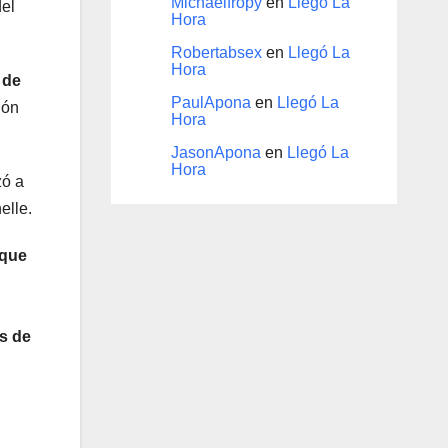
Michaelfropy
en
Llegó La
del
Hora
Robertabsex
en
Llegó La
Hora
 de
PaulApona
en
Llegó La
ión
Hora
JasonApona
en
Llegó La
Hora
ó a
elle.
 que
os de