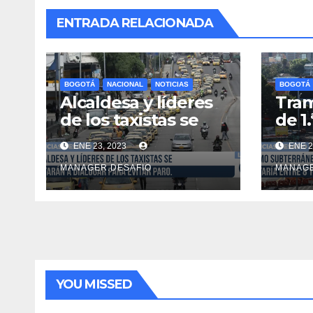
ENTRADA RELACIONADA
BOGOTÁ
NACIONAL
NOTICIAS
BOGOTÁ
Alcaldesa y líderes
Tram
de los taxistas se
de 1.
sentarán a dialogar
metr
ENE 23, 2023
ENE 2
para evitar paro.
entr
más
MANAGER.DESAFIO
MANAGE
YOU MISSED