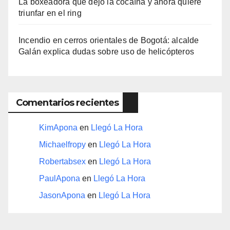
La boxeadora que dejó la cocaína y ahora quiere
triunfar en el ring​
Incendio en cerros orientales de Bogotá: alcalde
Galán explica dudas sobre uso de helicópteros
Comentarios recientes
KimApona
en
Llegó La Hora
Michaelfropy
en
Llegó La Hora
Robertabsex
en
Llegó La Hora
PaulApona
en
Llegó La Hora
JasonApona
en
Llegó La Hora