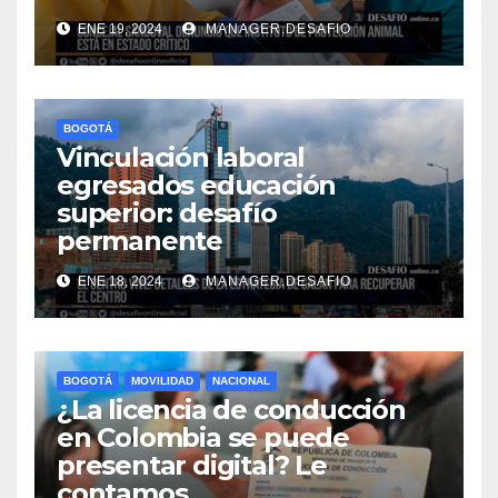
ENE 19, 2024
MANAGER.DESAFIO
BOGOTÁ
Vinculación laboral
egresados educación
superior: desafío
permanente
ENE 18, 2024
MANAGER.DESAFIO
BOGOTÁ
MOVILIDAD
NACIONAL
¿La licencia de conducción
en Colombia se puede
presentar digital? Le
contamos