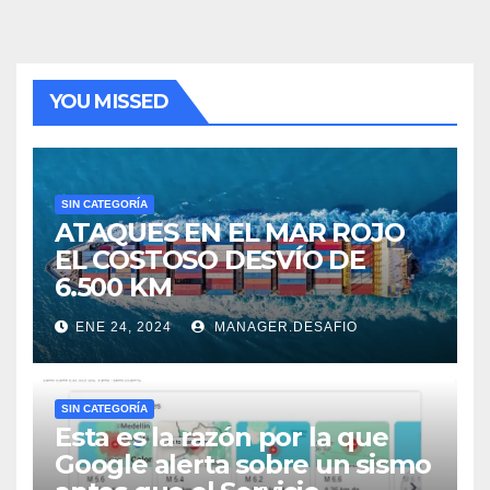
YOU MISSED
SIN CATEGORÍA
ATAQUES EN EL MAR ROJO
EL COSTOSO DESVÍO DE
6.500 KM
ENE 24, 2024
MANAGER.DESAFIO
SIN CATEGORÍA
Esta es la razón por la que
Google alerta sobre un sismo