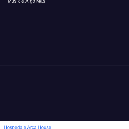
Musik & Algo Más
Hospedaje Arca House