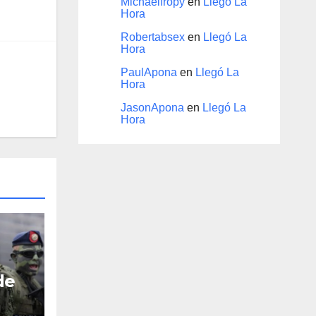
Michaelfropy
en
Llegó La
Hora
Robertabsex
en
Llegó La
Hora
PaulApona
en
Llegó La
Hora
JasonApona
en
Llegó La
Hora
de
e el