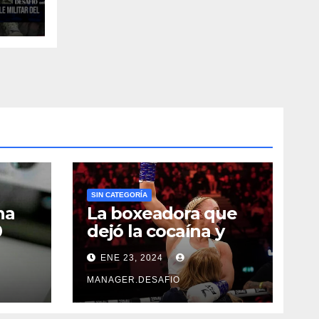
l
SIN CATEGORÍA
na
La boxeadora que
0
dejó la cocaína y
ncia
ahora quiere
ENE 23, 2024
triunfar en el ring​
MANAGER.DESAFIO