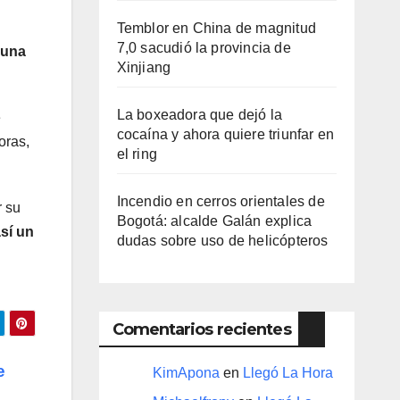
Temblor en China de magnitud
7,0 sacudió la provincia de
 una
Xinjiang
La boxeadora que dejó la
e
cocaína y ahora quiere triunfar en
oras,
el ring​
Incendio en cerros orientales de
r su
Bogotá: alcalde Galán explica
sí un
dudas sobre uso de helicópteros
Comentarios recientes
e
KimApona
en
Llegó La Hora