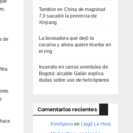
 que
om,
Temblor en China de magnitud
7,0 sacudió la provincia de
Xinjiang
La boxeadora que dejó la
s de
cocaína y ahora quiere triunfar en
el ring​
Incendio en cerros orientales de
ltra
Bogotá: alcalde Galán explica
dudas sobre uso de helicópteros
ento
e
Comentarios recientes
 hace
KimApona
en
Llegó La Hora