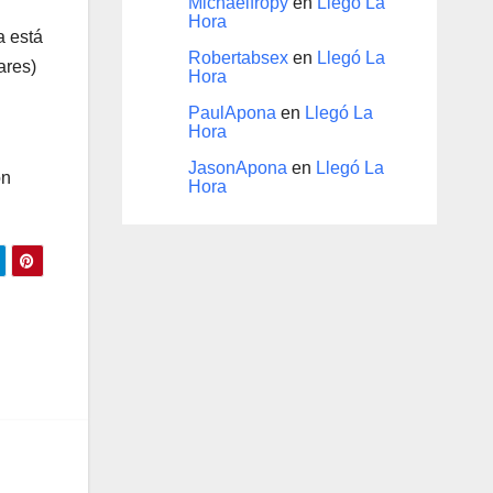
Michaelfropy
en
Llegó La
Hora
a está
Robertabsex
en
Llegó La
ares)
Hora
PaulApona
en
Llegó La
Hora
JasonApona
en
Llegó La
on
Hora