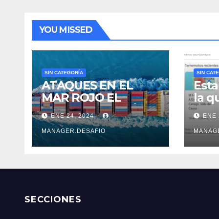
YOU MISSED
SIN CATEGORÍA
SIN CAT
ATAQUES EN EL
Esta
MAR ROJO EL
la q
COSTOSO DESVÍO
sobr
ENE 24, 2024
ENE 
DE 6.500 KM
ante
Serv
MANAGER.DESAFIO
MANAG
Col
SECCIONES