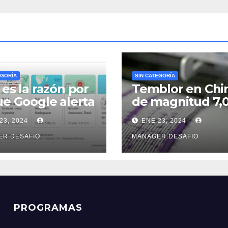
EGORÍA
SIN CATEGORÍA
 es la razón por
Temblor en Chi
ue Google alerta
de magnitud 7,
e un sismo
sacudió la provi
23, 2024
ENE 23, 2024
s que el
de Xinjiang
icio Geológico
ER.DESAFIO
MANAGER.DESAFIO
ombiano
PROGRAMAS