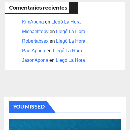
Comentarios recientes
KimApona
en
Llegó La Hora
Michaelfropy
en
Llegó La Hora
Robertabsex
en
Llegó La Hora
PaulApona
en
Llegó La Hora
JasonApona
en
Llegó La Hora
YOU MISSED