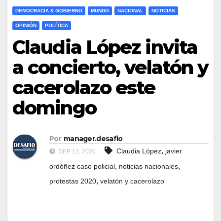
DEMOCRACIA & GOBIERNO
MUNDO
NACIONAL
NOTICIAS
OPINIÓN
POLÍTICA
Claudia López invita
a concierto, velatón y
cacerolazo este
domingo
Por
manager.desafio
,
Claudia López
javier
SEP 12, 2020
,
,
ordóñez caso policial
noticias nacionales
,
protestas 2020
velatón y cacerolazo