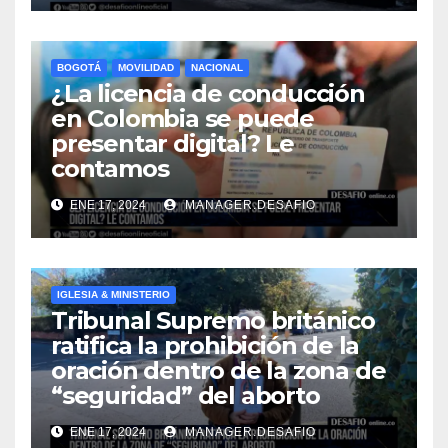
BOGOTÁ
MOVILIDAD
NACIONAL
¿La licencia de conducción
en Colombia se puede
presentar digital? Le
contamos
ENE 17, 2024
MANAGER.DESAFIO
IGLESIA & MINISTERIO
Tribunal Supremo británico
ratifica la prohibición de la
oración dentro de la zona de
“seguridad” del aborto
ENE 17, 2024
MANAGER.DESAFIO