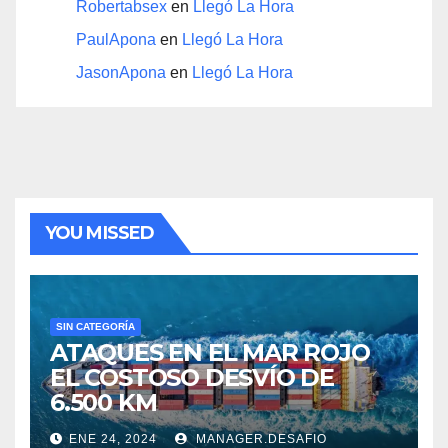
Robertabsex
en
Llegó La Hora
PaulApona
en
Llegó La Hora
JasonApona
en
Llegó La Hora
YOU MISSED
SIN CATEGORÍA
ATAQUES EN EL MAR ROJO
EL COSTOSO DESVÍO DE
6.500 KM
ENE 24, 2024
MANAGER.DESAFIO