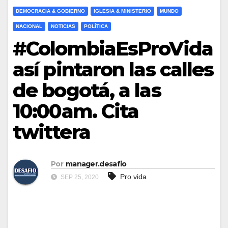
DEMOCRACIA & GOBIERNO
IGLESIA & MINISTERIO
MUNDO
NACIONAL
NOTICIAS
POLÍTICA
#ColombiaEsProVida
así pintaron las calles
de bogotá, a las
10:00am. Cita
twittera
Por
manager.desafio
Pro vida
SEP 25, 2020