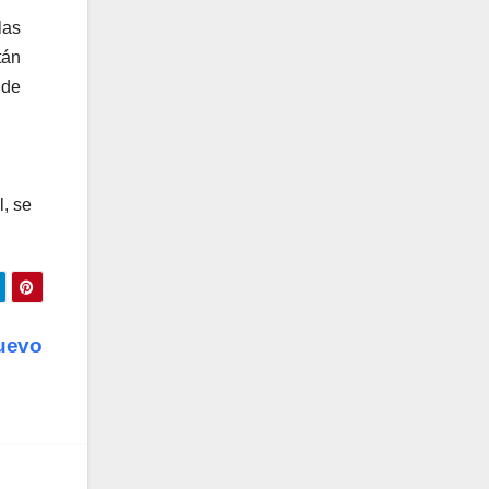
las
tán
 de
l, se
nuevo