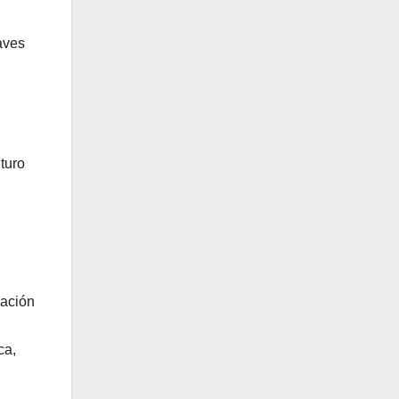
aves
turo
zación
ca,