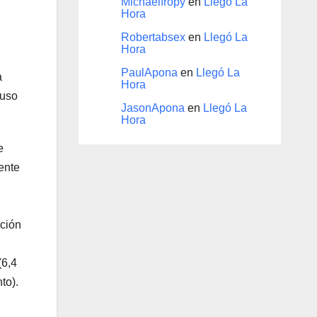
Michaelfropy
en
Llegó La
Hora
Robertabsex
en
Llegó La
Hora
PaulApona
en
Llegó La
a
Hora
 uso
JasonApona
en
Llegó La
Hora
e
ente
ción
(6,4
to).