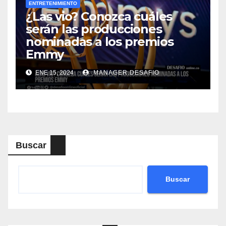
ENTRETENIMIENTO
¿Las vio? Conozca cuáles
serán las producciones
nominadas a los premios
Emmy
ENE 15, 2024
MANAGER.DESAFIO
Buscar
Buscar