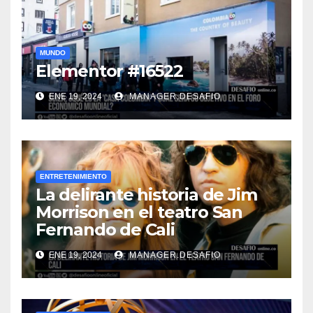
MUNDO
Elementor #16522
ENE 19, 2024
MANAGER.DESAFIO
ENTRETENIMIENTO
La delirante historia de Jim
Morrison en el teatro San
Fernando de Cali
ENE 19, 2024
MANAGER.DESAFIO