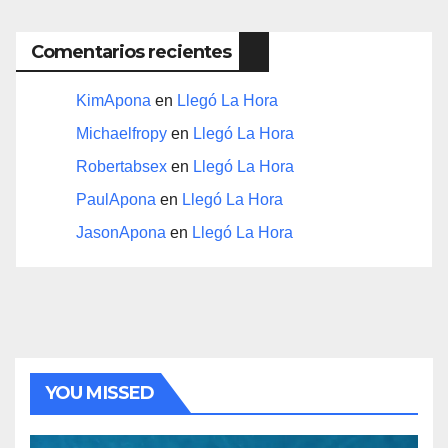
Comentarios recientes
KimApona
en
Llegó La Hora
Michaelfropy
en
Llegó La Hora
Robertabsex
en
Llegó La Hora
PaulApona
en
Llegó La Hora
JasonApona
en
Llegó La Hora
YOU MISSED