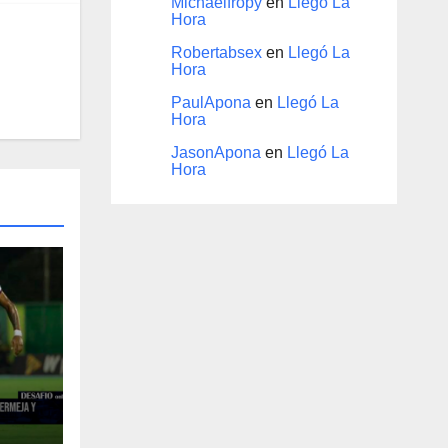
Michaelfropy
en
Llegó La
Hora
Robertabsex
en
Llegó La
Hora
PaulApona
en
Llegó La
Hora
JasonApona
en
Llegó La
Hora
a y
res