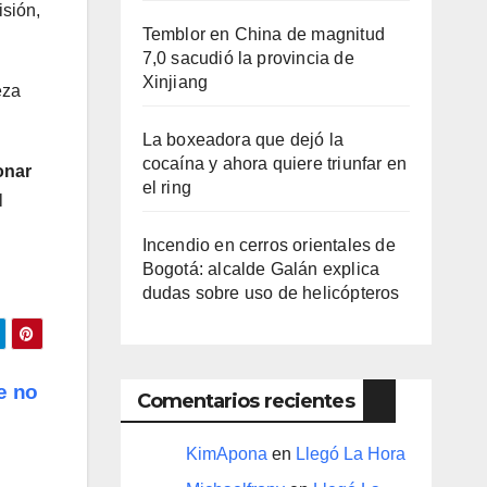
isión,
Temblor en China de magnitud
7,0 sacudió la provincia de
Xinjiang
eza
La boxeadora que dejó la
cocaína y ahora quiere triunfar en
onar
el ring​
l
Incendio en cerros orientales de
Bogotá: alcalde Galán explica
dudas sobre uso de helicópteros
e no
Comentarios recientes
KimApona
en
Llegó La Hora