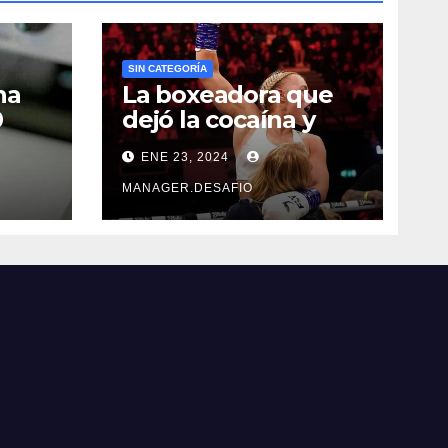
SIN CATEGORÍA
na
La boxeadora que
0
dejó la cocaína y
ncia
ahora quiere
ENE 23, 2024
triunfar en el ring​
MANAGER.DESAFIO