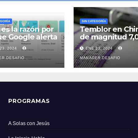
EGORÍA
SIN CATEGORÍA
 es la razón por
Temblor en Chi
ue Google alerta
de magnitud 7,
e un sismo
sacudió la provi
23, 2024
ENE 23, 2024
s que el
de Xinjiang
icio Geológico
ER.DESAFIO
MANAGER.DESAFIO
ombiano
PROGRAMAS
A Solas con Jesús