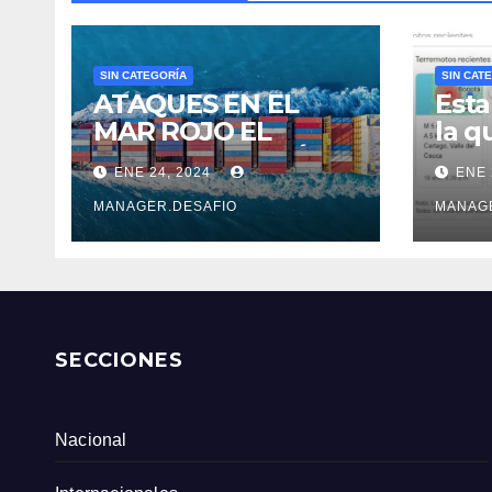
SIN CATEGORÍA
SIN CAT
ATAQUES EN EL
Esta
MAR ROJO EL
la q
COSTOSO DESVÍO
sobr
ENE 24, 2024
ENE 
DE 6.500 KM
ante
Serv
MANAGER.DESAFIO
MANAG
Col
SECCIONES
Nacional