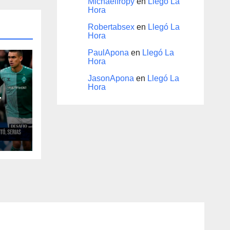
Michaelfropy
en
Llegó La
Hora
Robertabsex
en
Llegó La
Hora
PaulApona
en
Llegó La
Hora
JasonApona
en
Llegó La
Hora
r
 ida