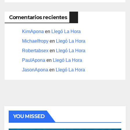
Comentarios recientes
KimApona
en
Llegó La Hora
Michaelfropy
en
Llegó La Hora
Robertabsex
en
Llegó La Hora
PaulApona
en
Llegó La Hora
JasonApona
en
Llegó La Hora
YOU MISSED