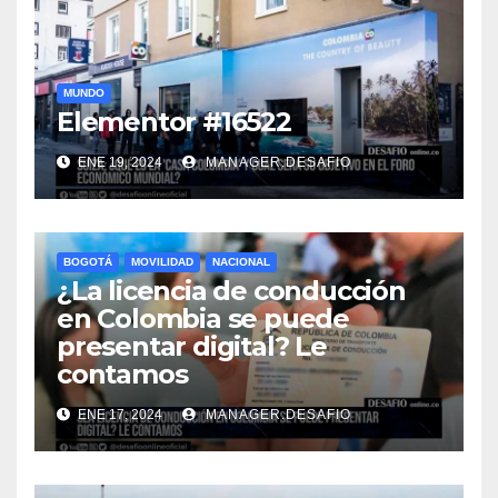
MUNDO
Elementor #16522
ENE 19, 2024
MANAGER.DESAFIO
BOGOTÁ
MOVILIDAD
NACIONAL
¿La licencia de conducción
en Colombia se puede
presentar digital? Le
contamos
ENE 17, 2024
MANAGER.DESAFIO