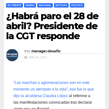
DE FRENTE
MUNDO
NACIONAL
NOTICIAS
POLÍTICA
¿Habrá paro el 28 de
abril? Presidente de
la CGT responde
Por
manager.desafio
ABR 26, 2021
“Las marchas o aglomeraciones son en este
momento un atentado a la vida”, eso fue lo que
dijo la alcaldesa Claudia López
al referirse a
las manifestaciones convocadas tras declarar
alerta roja en Bogotá.