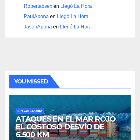
Robertabsex
en
Llegó La Hora
PaulApona
en
Llegó La Hora
JasonApona
en
Llegó La Hora
YOU MISSED
SIN CATEGORÍA
ATAQUES EN EL MAR ROJO
EL COSTOSO DESVÍO DE
6.500 KM