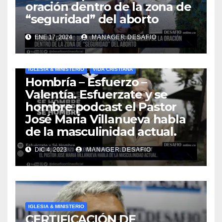
oración dentro de la zona de
“seguridad” del aborto
ENE 17, 2024
MANAGER.DESAFIO
IGLESIA & MINISTERIO
VIDA CRISTIANA
Hombría – Esfuerzo –
Valentía. Esfuerzate y se
hombre podcast el Pastor
José Maria Villanueva habla
de la masculinidad actual.
DIC 4, 2023
MANAGER.DESAFIO
IGLESIA & MINISTERIO
CERTIFICACIÓN DE