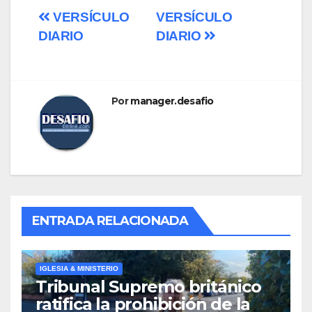
Navegación
VERSÍCULO
VERSÍCULO
DIARIO
DIARIO
de
entradas
Por
manager.desafio
ENTRADA RELACIONADA
IGLESIA & MINISTERIO
Tribunal Supremo británico
ratifica la prohibición de la