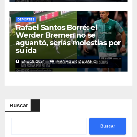
DEPORTES
Rafael Santos Borré: el
Werder Bremen no se
aguantó, serias molestias por
su ida
ENE 18, 2024
MANAGER.DESAFIO
Buscar
Buscar