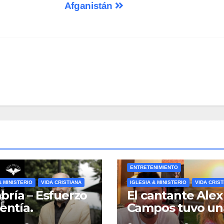
Afganistán
ENTRETENIMIENTO
& MINISTERIO
VIDA CRISTIANA
IGLESIA & MINISTERIO
VIDA CRIST
ría – Esfuerzo
El cantante Alex
lentía.
Campos tuvo un
erzate y se
crisis de salud q