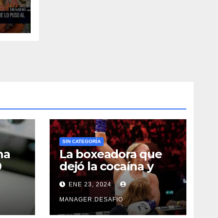
 de
SIN CATEGORÍA
na
La boxeadora que
0
dejó la cocaína y
ncia
ahora quiere
ENE 23, 2024
triunfar en el ring​
MANAGER.DESAFIO