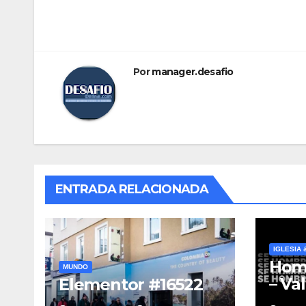
de
entradas
Por
manager.desafio
ENTRADA RELACIONADA
IGLESIA 
Homb
MUNDO
– Va
Elementor #16522
Esfu