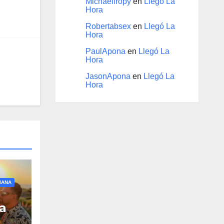
Michaelfropy
en
Llegó La
Hora
Robertabsex
en
Llegó La
Hora
PaulApona
en
Llegó La
Hora
JasonApona
en
Llegó La
Hora
IANA
a
ue