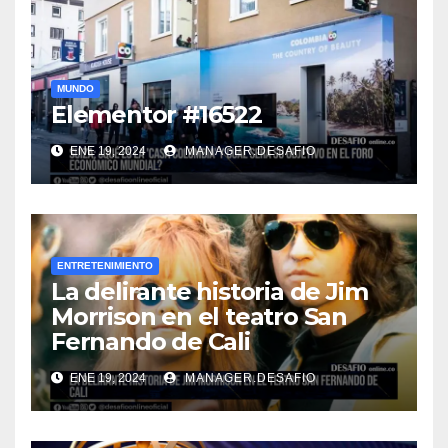
MUNDO
Elementor #16522
ENE 19, 2024
MANAGER.DESAFIO
ENTRETENIMIENTO
La delirante historia de Jim
Morrison en el teatro San
Fernando de Cali
ENE 19, 2024
MANAGER.DESAFIO