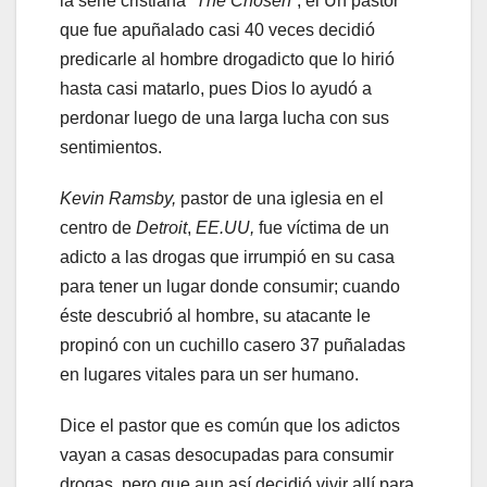
la serie cristiana
“The Chosen”
, el Un pastor
que fue apuñalado casi 40 veces decidió
predicarle al hombre drogadicto que lo hirió
hasta casi matarlo, pues Dios lo ayudó a
perdonar luego de una larga lucha con sus
sentimientos.
Kevin Ramsby,
pastor de una iglesia en el
centro de
Detroit
,
EE.UU,
fue víctima de un
adicto a las drogas que irrumpió en su casa
para tener un lugar donde consumir; cuando
éste descubrió al hombre, su atacante le
propinó con un cuchillo casero 37 puñaladas
en lugares vitales para un ser humano.
Dice el pastor que es común que los adictos
vayan a casas desocupadas para consumir
drogas, pero que aun así decidió vivir allí para