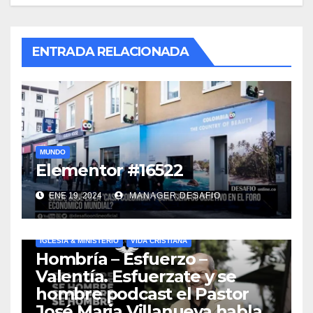
ENTRADA RELACIONADA
MUNDO
Elementor #16522
ENE 19, 2024
MANAGER.DESAFIO
IGLESIA & MINISTERIO
VIDA CRISTIANA
Hombría – Esfuerzo –
Valentía. Esfuerzate y se
hombre podcast el Pastor
José Maria Villanueva habla