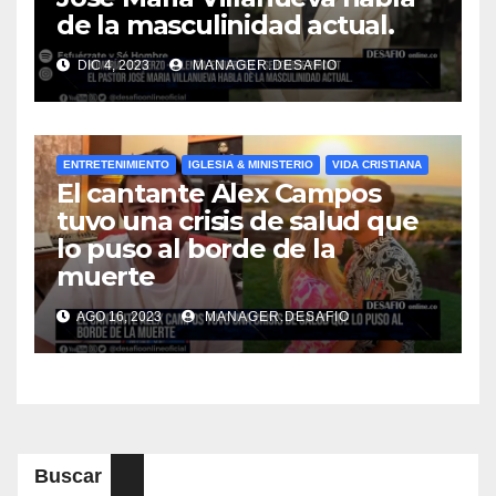
de la masculinidad actual.
DIC 4, 2023
MANAGER.DESAFIO
ENTRETENIMIENTO
IGLESIA & MINISTERIO
VIDA CRISTIANA
El cantante Alex Campos
tuvo una crisis de salud que
lo puso al borde de la
muerte
AGO 16, 2023
MANAGER.DESAFIO
Buscar