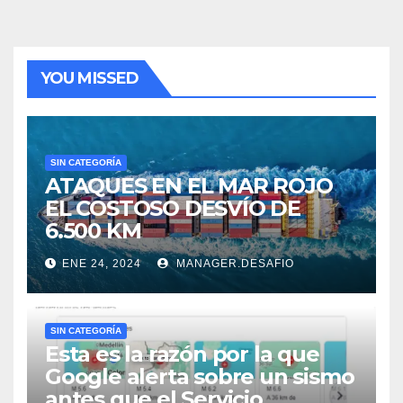
YOU MISSED
SIN CATEGORÍA
ATAQUES EN EL MAR ROJO
EL COSTOSO DESVÍO DE
6.500 KM
ENE 24, 2024
MANAGER.DESAFIO
SIN CATEGORÍA
Esta es la razón por la que
Google alerta sobre un sismo
antes que el Servicio