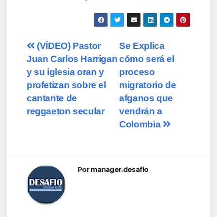
Navegación
(VÍDEO) Pastor
Se Explica
Juan Carlos Harrigan
cómo será el
de
y su iglesia oran y
proceso
entradas
profetizan sobre el
migratorio de
cantante de
afganos que
reggaeton secular
vendrán a
Colombia
Por
manager.desafio