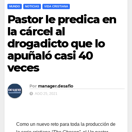
MUNDO
NOTICIAS
VIDA CRISTIANA
Pastor le predica en
la cárcel al
drogadicto que lo
apuñaló casi 40
veces
Por
manager.desafio
AGO 25, 2021
Como un nuevo reto para toda la producción de