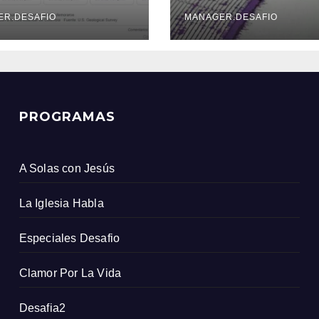
s que el
de Xinjiang
icio Geológico
ER.DESAFIO
MANAGER.DESAFIO
ombiano
PROGRAMAS
A Solas con Jesús
La Iglesia Habla
Especiales Desafio
Clamor Por La Vida
Desafia2