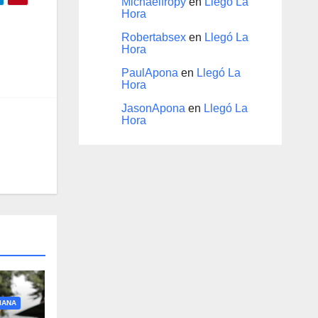
Michaelfropy
en
Llegó La
Hora
Robertabsex
en
Llegó La
Hora
PaulApona
en
Llegó La
Hora
JasonApona
en
Llegó La
Hora
IANA