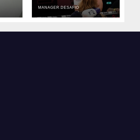
triunfar en el ring​
MANAGER.DESAFIO