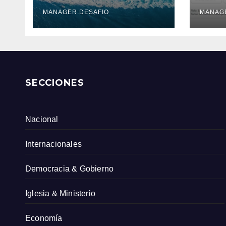
DE 6.500 KM
ante
Serv
MANAGER.DESAFIO
MANAG
Col
SECCIONES
Nacional
Internacionales
Democracia & Gobierno
Iglesia & Ministerio
Economía