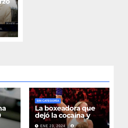
rzo
 el
ia
 de
SIN CATEGORÍA
na
La boxeadora que
0
dejó la cocaína y
ncia
ahora quiere
ENE 23, 2024