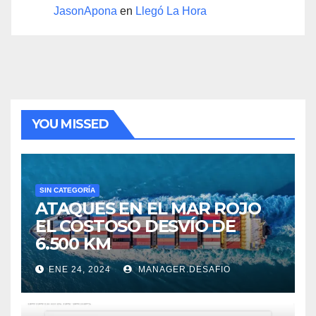
JasonApona
en
Llegó La Hora
YOU MISSED
SIN CATEGORÍA
ATAQUES EN EL MAR ROJO
EL COSTOSO DESVÍO DE
6.500 KM
ENE 24, 2024
MANAGER.DESAFIO