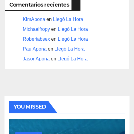
Comentarios recientes
KimApona
en
Llegó La Hora
Michaelfropy
en
Llegó La Hora
Robertabsex
en
Llegó La Hora
PaulApona
en
Llegó La Hora
JasonApona
en
Llegó La Hora
YOU MISSED