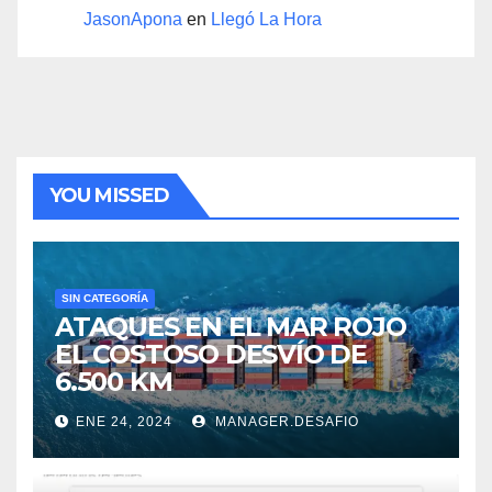
JasonApona
en
Llegó La Hora
YOU MISSED
SIN CATEGORÍA
ATAQUES EN EL MAR ROJO
EL COSTOSO DESVÍO DE
6.500 KM
ENE 24, 2024
MANAGER.DESAFIO