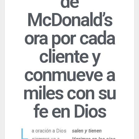
de
McDonald’s
ora por cada
cliente y
conmueve a
miles con su
fe en Dios
L
a oración a Dios
salen y tienen