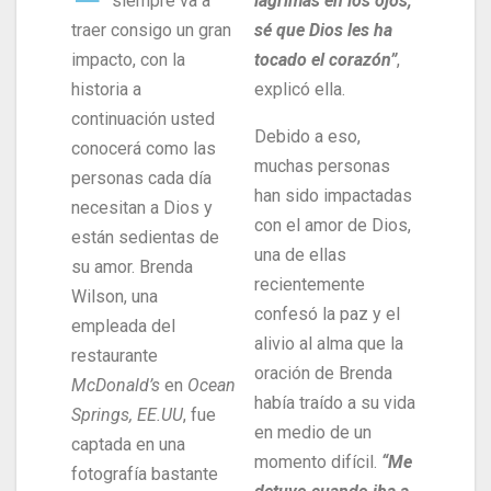
siempre va a
lágrimas en los ojos,
traer consigo un gran
sé que Dios les ha
impacto, con la
tocado el corazón”
,
historia a
explicó ella.
continuación usted
Debido a eso,
conocerá como las
muchas personas
personas cada día
han sido impactadas
necesitan a Dios y
con el amor de Dios,
están sedientas de
una de ellas
su amor. Brenda
recientemente
Wilson, una
confesó la paz y el
empleada del
alivio al alma que la
restaurante
oración de Brenda
McDonald’s
en
Ocean
había traído a su vida
Springs, EE.UU
, fue
en medio de un
captada en una
momento difícil.
“Me
fotografía bastante