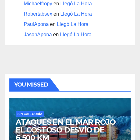
Michaelfropy
en
Llegó La Hora
Robertabsex
en
Llegó La Hora
PaulApona
en
Llegó La Hora
JasonApona
en
Llegó La Hora
YOU MISSED
SIN CATEGORÍA
ATAQUES EN EL MAR ROJO
EL COSTOSO DESVÍO DE
6.500 KM