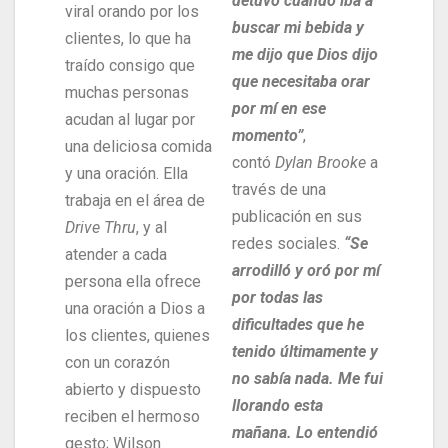
detuvo cuando iba a
viral orando por los
buscar mi bebida y
clientes, lo que ha
me dijo que Dios dijo
traído consigo que
que necesitaba orar
muchas personas
por mí en ese
acudan al lugar por
momento”
,
una deliciosa comida
contó
Dylan Brooke
a
y una oración. Ella
través de una
trabaja en el área de
publicación en sus
Drive Thru
, y al
redes sociales.
“Se
atender a cada
arrodilló y oró por mí
persona ella ofrece
por todas las
una oración a Dios a
dificultades que he
los clientes, quienes
tenido últimamente y
con un corazón
no sabía nada. Me fui
abierto y dispuesto
llorando esta
reciben el hermoso
mañana. Lo entendió
gesto; Wilson