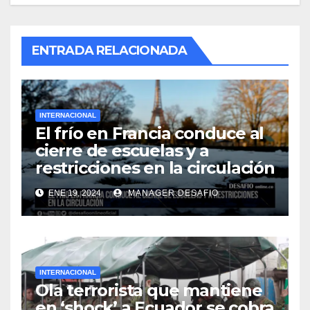
ENTRADA RELACIONADA
INTERNACIONAL
El frío en Francia conduce al
cierre de escuelas y a
restricciones en la circulación
ENE 19, 2024
MANAGER.DESAFIO
INTERNACIONAL
Ola terrorista que mantiene
en ‘shock’ a Ecuador se cobra