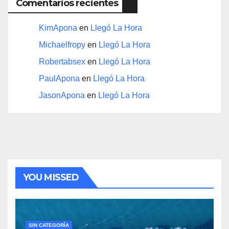
Comentarios recientes
KimApona
en
Llegó La Hora
Michaelfropy
en
Llegó La Hora
Robertabsex
en
Llegó La Hora
PaulApona
en
Llegó La Hora
JasonApona
en
Llegó La Hora
YOU MISSED
SIN CATEGORÍA