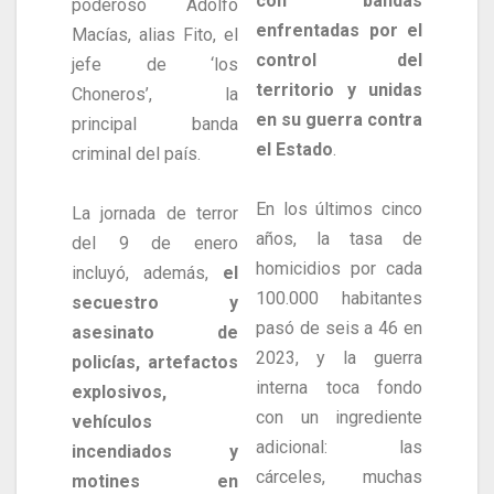
con bandas
poderoso Adolfo
enfrentadas por el
Macías, alias Fito, el
control del
jefe de ‘los
territorio y unidas
Choneros’, la
en su guerra contra
principal banda
el Estado
.
criminal del país.
En los últimos cinco
La jornada de terror
años, la tasa de
del 9 de enero
homicidios por cada
incluyó, además,
el
100.000 habitantes
secuestro y
pasó de seis a 46 en
asesinato de
2023, y la guerra
policías, artefactos
interna toca fondo
explosivos,
con un ingrediente
vehículos
adicional: las
incendiados y
cárceles, muchas
motines en