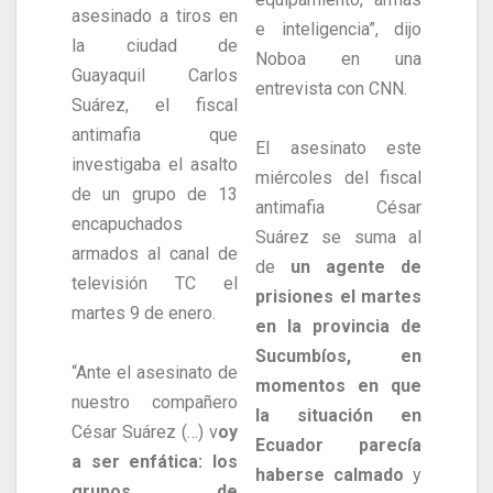
asesinado a tiros en
e inteligencia”, dijo
la ciudad de
Noboa en una
Guayaquil Carlos
entrevista con CNN.
Suárez, el fiscal
antimafia que
El asesinato este
investigaba el asalto
miércoles del fiscal
de un grupo de 13
antimafia César
encapuchados
Suárez se suma al
armados al canal de
de
un agente de
televisión TC el
prisiones el martes
martes 9 de enero.
en la provincia de
Sucumbíos, en
“Ante el asesinato de
momentos en que
nuestro compañero
la situación en
César Suárez (…) v
oy
Ecuador parecía
a ser enfática: los
haberse calmado
y
grupos de