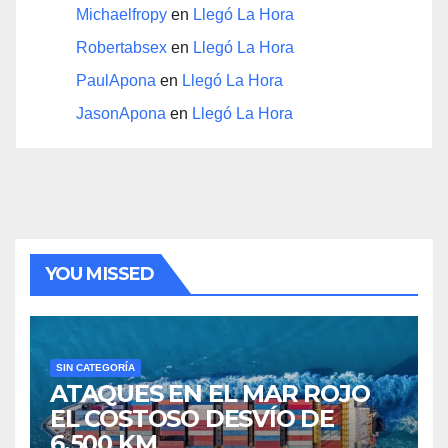
Michaelfropy
en
Llegó La Hora
Robertabsex
en
Llegó La Hora
PaulApona
en
Llegó La Hora
JasonApona
en
Llegó La Hora
YOU MISSED
SIN CATEGORÍA
ATAQUES EN EL MAR ROJO
EL COSTOSO DESVÍO DE
6.500 KM