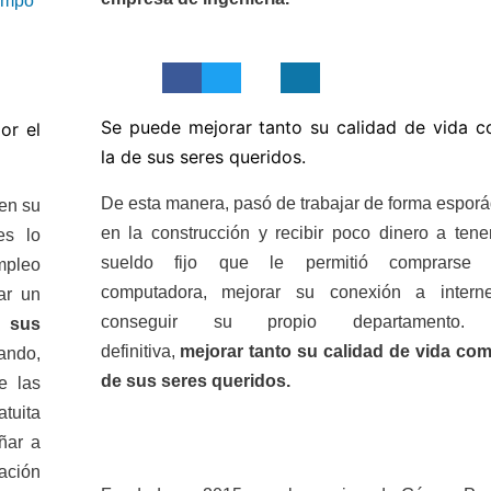
empo
Se puede mejorar tanto su calidad de vida 
or el
la de sus seres queridos.
De esta manera, pasó de trabajar de forma esporá
 en su
en la construcción y recibir poco dinero a tene
es lo
sueldo fijo que le permitió comprarse
mpleo
computadora, mejorar su conexión a intern
ar un
conseguir su propio departamento.
 sus
definitiva,
mejorar tanto su calidad de vida com
rando,
de sus seres queridos.
e las
tuita
ñar a
ación