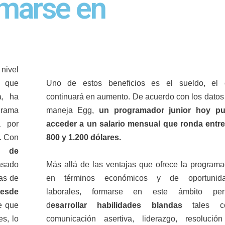
rmarse en
nivel
s que
Uno de estos beneficios es el sueldo, el 
a, ha
continuará en aumento. De acuerdo con los datos
 rama
maneja Egg,
un programador junior hoy p
a por
acceder a un salario mensual que ronda entre
.
Con
800 y 1.200 dólares.
l de
asado
Más allá de las ventajas que ofrece la programa
as de
en términos económicos y de oportunid
desde
laborales, formarse en este ámbito per
de que
d
esarrollar habilidades blandas
tales c
s, lo
comunicación asertiva, liderazgo, resolució