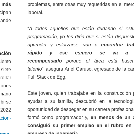
s más
problemas, entre otras muy requeridas en el mer
cipan
laboral.
rande
“
A todos aquellos que están dudando si estu
programación, yo les diría que si están dispuest
aprender y esforzarse, van a
encontrar tra
rápido y ese esmero se va a 
ación
recompensado
porque el área está busca
iento
talento
”, asegura Ariel Caruso, egresado de la ca
siete
Full Stack de Egg.
ollar
iones
Este joven, quien trabajaba en la construcción 
 mano
ayudar a su familia, descubrió en la tecnologí
ibirse
oportunidad de despegar en su carrera profesional
2022
formó como programador y,
en menos de un 
cion-
consiguió su primer empleo en el rubro en
empresa de ingeniería.