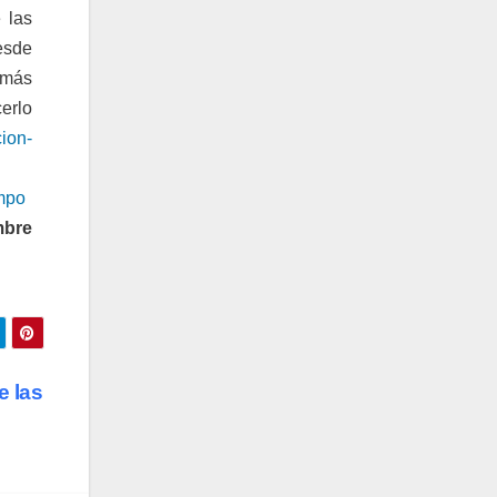
 las
esde
 más
rlo
ion-
mpo
mbre
e las