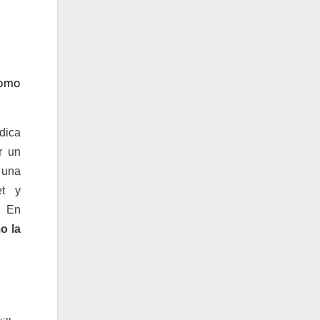
como
dica
r un
 una
et y
 En
o la