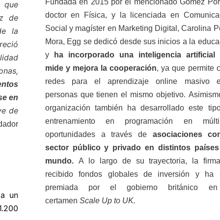
Fundada en 2015 por el mencionado Gómez Porti
o que
doctor en Física, y la licenciada en Comunica
ez de
Social y magíster en Marketing Digital, Carolina 
de la
Mora, Egg se dedicó desde sus inicios a la educa
reció
y
ha incorporado una inteligencia artificial
lidad
mide y mejora la cooperación
, ya que permite 
onas,
redes para el aprendizaje online masivo e
ntos
personas que tienen el mismo objetivo. Asimismo
se en
organización también ha desarrollado este tip
ve de
entrenamiento en programación en múlti
ndador
oportunidades a través de
asociaciones co
sector público y privado en distintos países
mundo.
A lo largo de su trayectoria, la firm
recibido fondos globales de inversión y ha 
premiada por el gobierno británico en
 a un
certamen
Scale Up to UK.
1.200