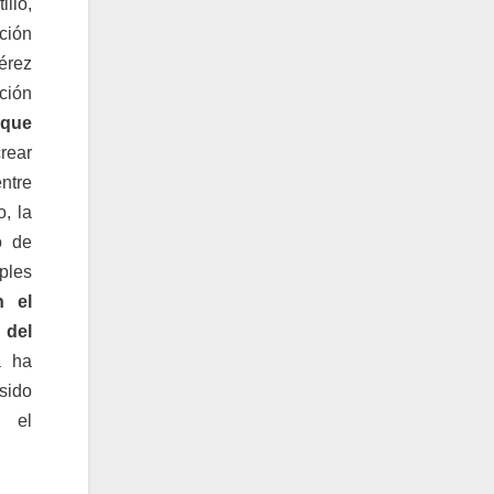
llo,
ción
Pérez
ción
 que
crear
ntre
, la
o de
ples
n el
 del
a ha
sido
 el