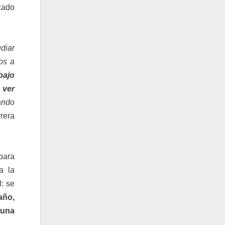
cado
diar
os a
bajo
ver
ndo
rrera
para
a la
: se
año,
 una