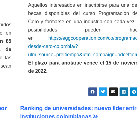
Aquellos interesados en inscribirse para una de
becas disponibles del curso Programación d
Cero y formarse en una industria con cada vez
nidos
posibilidades pueden hace
e, en
en
https://eggcooperation.com/co/programac
en 85
desde-cero-colombia/?
a de
utm_source=preltiempo&utm_campaign=pdceltie
e las
El plazo para anotarse vence el 15 de novie
 sean
de 2022.
por
Ranking de universidades: nuevo líder entr
instituciones colombianas