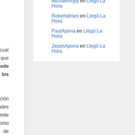
Michaelfropy
en
Llegó La
Hora
Robertabsex
en
Llegó La
Hora
PaulApona
en
Llegó La
Hora
JasonApona
en
Llegó La
cual
Hora
 que
uede
 los
ción
ades
mite
omo
n de