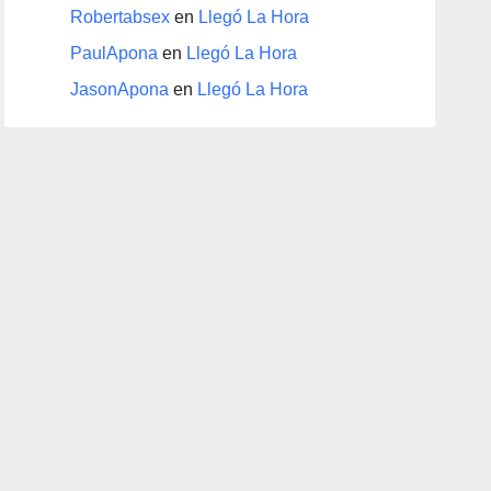
Robertabsex
en
Llegó La Hora
PaulApona
en
Llegó La Hora
JasonApona
en
Llegó La Hora