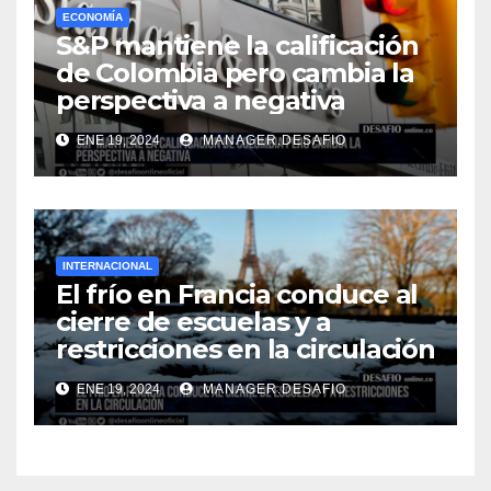
ECONOMÍA
S&P mantiene la calificación
de Colombia pero cambia la
perspectiva a negativa
ENE 19, 2024
MANAGER.DESAFIO
INTERNACIONAL
El frío en Francia conduce al
cierre de escuelas y a
restricciones en la circulación
ENE 19, 2024
MANAGER.DESAFIO