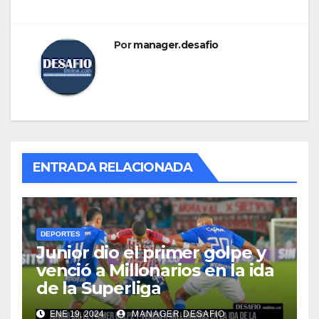
Por
manager.desafio
ENTRADA RELACIONADA
DEPORTES
Junior dio el primer golpe y
venció a Millonarios en la ida
de la Superliga
ENE 19, 2024
MANAGER.DESAFIO