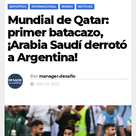
DEPORTES
INTERNACIONAL
MUNDO
NOTICIAS
Mundial de Qatar:
primer batacazo,
¡Arabia Saudí derrotó
a Argentina!
Por
manager.desafio
NOV 22, 2022