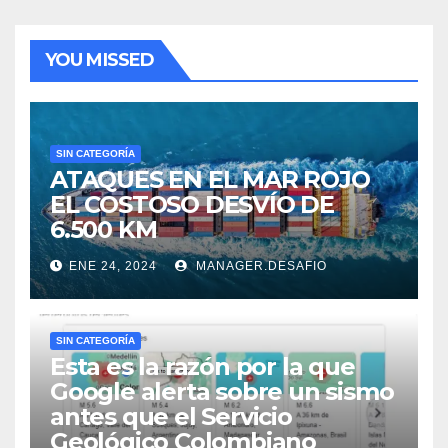
YOU MISSED
SIN CATEGORÍA
ATAQUES EN EL MAR ROJO
EL COSTOSO DESVÍO DE
6.500 KM
ENE 24, 2024
MANAGER.DESAFIO
SIN CATEGORÍA
Esta es la razón por la que
Google alerta sobre un sismo
antes que el Servicio
Geológico Colombiano