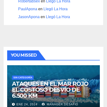
Robertabsex
en
Llegó La Hora
PaulApona
en
Llegó La Hora
JasonApona
en
Llegó La Hora
YOU MISSED
SIN CATEGORÍA
ATAQUES EN EL MAR ROJO
EL COSTOSO DESVÍO DE
6.500 KM
ENE 24, 2024
MANAGER.DESAFIO