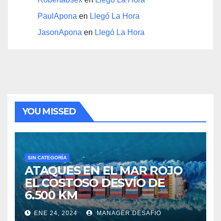
PaulApona
en
Llegó La Hora
JasonApona
en
Llegó La Hora
YOU MISSED
SIN CATEGORÍA
ATAQUES EN EL MAR ROJO
EL COSTOSO DESVÍO DE
6.500 KM
ENE 24, 2024
MANAGER.DESAFIO