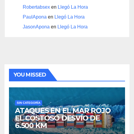
Robertabsex
en
Llegó La Hora
PaulApona
en
Llegó La Hora
JasonApona
en
Llegó La Hora
YOU MISSED
SIN CATEGORÍA
ATAQUES EN EL MAR ROJO
EL COSTOSO DESVÍO DE
6.500 KM