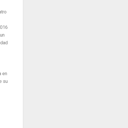
atro
2016
 un
udad
a en
e su