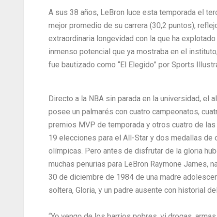
A sus 38 años, LeBron luce esta temporada el ter
mejor promedio de su carrera (30,2 puntos), reflej
extraordinaria longevidad con la que ha explotado
inmenso potencial que ya mostraba en el instituto
fue bautizado como “El Elegido” por Sports Illustr
Directo a la NBA sin parada en la universidad, el a
posee un palmarés con cuatro campeonatos, cuat
premios MVP de temporada y otros cuatro de las 
19 elecciones para el All-Star y dos medallas de 
olímpicas. Pero antes de disfrutar de la gloria hu
muchas penurias para LeBron Raymone James, na
30 de diciembre de 1984 de una madre adolescen
soltera, Gloria, y un padre ausente con historial del
“Yo vengo de los barrios pobres, vi drogas, armas