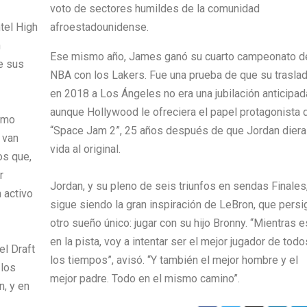
voto de sectores humildes de la comunidad
tel High
afroestadounidense.
h
Ese mismo año, James ganó su cuarto campeonato de
e sus
NBA con los Lakers. Fue una prueba de que su trasla
en 2018 a Los Ángeles no era una jubilación anticipad
aunque Hollywood le ofreciera el papel protagonista 
omo
“Space Jam 2”, 25 años después de que Jordan diera
 van
vida al original.
os que,
r
Jordan, y su pleno de seis triunfos en sendas Finales
n activo
sigue siendo la gran inspiración de LeBron, que persi
otro sueño único: jugar con su hijo Bronny. “Mientras e
en la pista, voy a intentar ser el mejor jugador de todo
el Draft
los tiempos”, avisó. “Y también el mejor hombre y el
 los
mejor padre. Todo en el mismo camino”.
n, y en