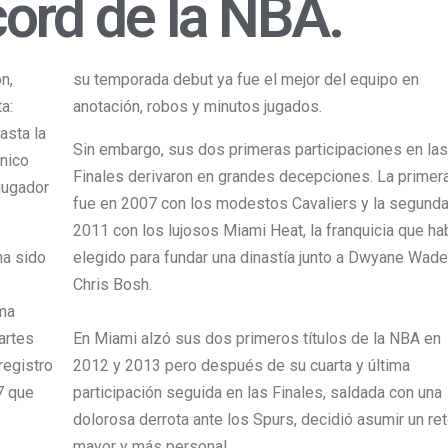
ord de la NBA.
n,
su temporada debut ya fue el mejor del equipo en
a:
anotación, robos y minutos jugados.
asta la
Sin embargo, sus dos primeras participaciones en las
único
Finales derivaron en grandes decepciones. La primer
jugador
fue en 2007 con los modestos Cavaliers y la segunda
2011 con los lujosos Miami Heat, la franquicia que ha
ha sido
elegido para fundar una dinastía junto a Dwyane Wade
Chris Bosh.
rma
artes
En Miami alzó sus dos primeros títulos de la NBA en
registro
2012 y 2013 pero después de su cuarta y última
7 que
participación seguida en las Finales, saldada con una
dolorosa derrota ante los Spurs, decidió asumir un re
mayor y más personal.