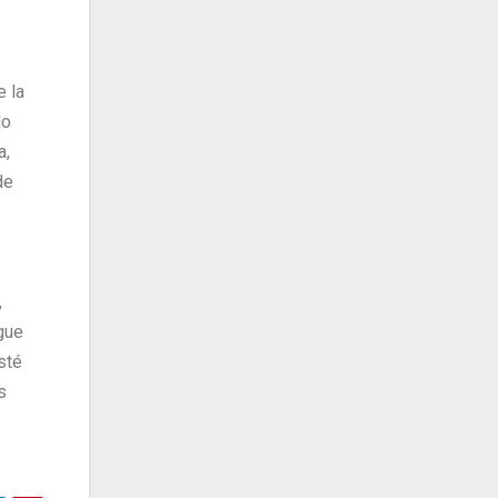
 la
do
a,
de
,
gue
sté
s