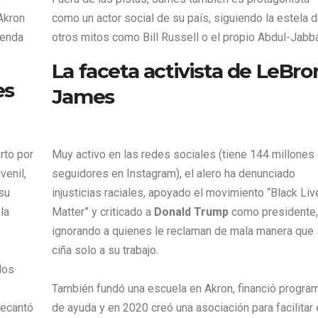
Akron
como un actor social de su país, siguiendo la estela 
ienda
otros mitos como Bill Russell o el propio Abdul-Jabba
La faceta activista de LeBro
es
James
rto por
Muy activo en las redes sociales (tiene 144 millones
venil,
seguidores en Instagram), el alero ha denunciado
 su
injusticias raciales, apoyado el movimiento “Black Liv
la
Matter” y criticado a
Donald Trump
como presidente,
ignorando a quienes le reclaman de mala manera que
ciña solo a su trabajo.
los
También fundó una escuela en Akron, financió progra
decantó
de ayuda y en 2020 creó una asociación para facilitar 