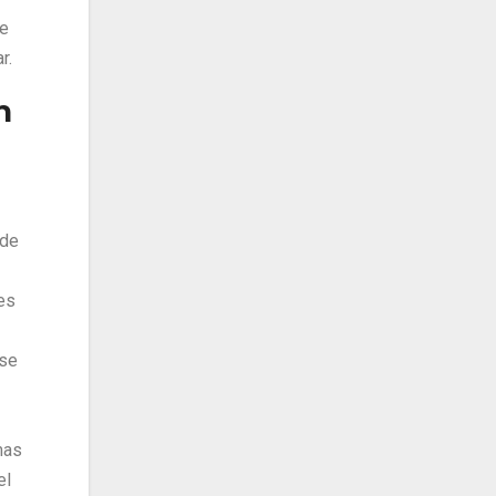
de
r.
n
 de
es
 se
mas
el