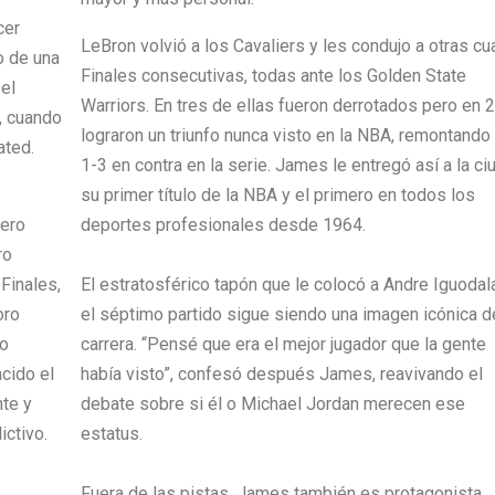
cer
LeBron volvió a los Cavaliers y les condujo a otras cu
o de una
Finales consecutivas, todas ante los Golden State
 el
Warriors. En tres de ellas fueron derrotados pero en 
, cuando
lograron un triunfo nunca visto en la NBA, remontando
ated.
1-3 en contra en la serie. James le entregó así a la ci
su primer título de la NBA y el primero en todos los
lero
deportes profesionales desde 1964.
ro
Finales,
El estratosférico tapón que le colocó a Andre Iguodal
oro
el séptimo partido sigue siendo una imagen icónica d
bo
carrera. “Pensé que era el mejor jugador que la gente
cido el
había visto”, confesó después James, reavivando el
te y
debate sobre si él o Michael Jordan merecen ese
ictivo.
estatus.
,
Fuera de las pistas, James también es protagonista