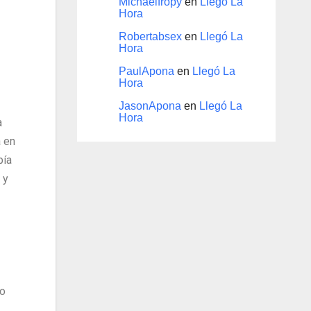
Michaelfropy
en
Llegó La
Hora
Robertabsex
en
Llegó La
Hora
PaulApona
en
Llegó La
Hora
JasonApona
en
Llegó La
Hora
a
 en
bía
 y
to