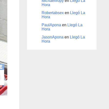
Michaelfropy
en
Llegó La
Hora
Robertabsex
en
Llegó La
Hora
PaulApona
en
Llegó La
Hora
JasonApona
en
Llegó La
Hora