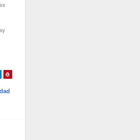
des
Hoy
edad