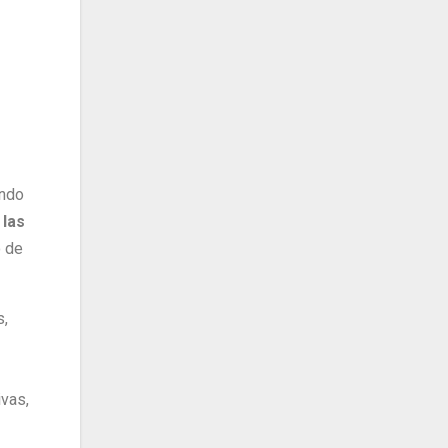
ando
 las
o de
s,
ivas,