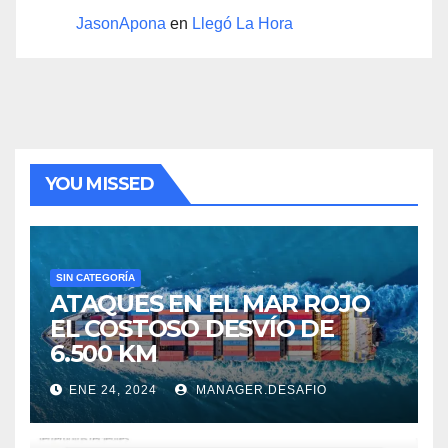
JasonApona
en
Llegó La Hora
YOU MISSED
SIN CATEGORÍA
ATAQUES EN EL MAR ROJO
EL COSTOSO DESVÍO DE
6.500 KM
ENE 24, 2024
MANAGER.DESAFIO