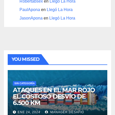
Robertabsex
en
Llegó La Hora
PaulApona
en
Llegó La Hora
JasonApona
en
Llegó La Hora
YOU MISSED
SIN CATEGORÍA
ATAQUES EN EL MAR ROJO
EL COSTOSO DESVÍO DE
6.500 KM
ENE 24, 2024
MANAGER.DESAFIO