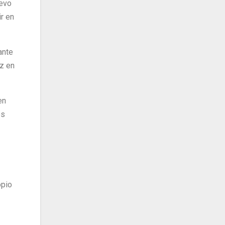
uevo
ir en
ante
z en
en
os
opio