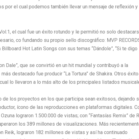
os por el cual podemos también llevar un mensaje de reflexión y
.1, el cual fue un éxito rotundo y le permitió no solo destacar
esario, co fundando su propio sello discográfico: MVP RECORD
 Billboard Hot Latin Songs con sus temas “Dándole”, “Si te digo 
 Dale”, que se convirtió en un hit mundial y contribuyó a la
o más destacado fue producir “La Tortura” de Shakira. Otros éxit
 cual lo llevaron a lo más alto de los principales listados musical
o de los proyectos en los que participa sean exitosos, dejando 
ductor, ícono de las reproducciones en plataformas digitales. C
 Ozuna lograron 1.500.000 de vistas; con “Fantasías Remix” de 
 superaron los 389 millones de visualizaciones. Más recientement
on Reik, lograron 182 millones de vistas y así ha continuado