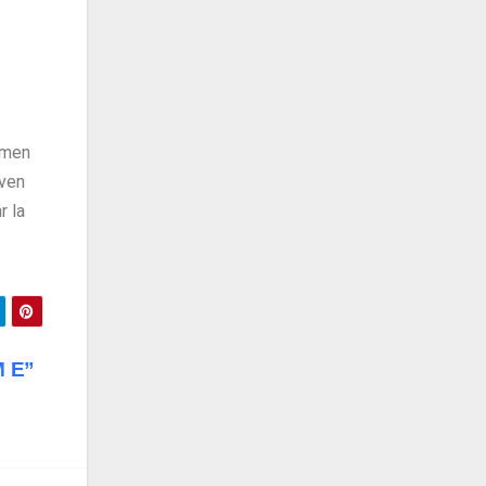
umen
iven
r la
M E”