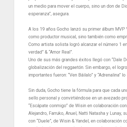
un medio para mover el cuerpo, sino un don de Di
esperanza”, asegura.
A los 19 años Gocho lanzó su primer álbum MVP Vol
como productor musical, sino también como empr
Como artista solista logró alcanzar el número 1 en
verdad” & “Amor Real”.
Uno de sus más grandes éxitos llegó con “Dale Don
globalización del reggaetón. Sin embargo, el logr
importantes fueron: “Ven Báilalo” y “Adrenalina” lo
Sin duda, Gocho tiene la fórmula para que cada un
sello personal y convirtiéndose en un avezado pro
“Escápate conmigo” de Wisin en colaboración con
Alejandro, Farruko, Anuel, Natti Natasha y Lunay,
con “Duele”, de Wisin & Yandel, en colaboración c