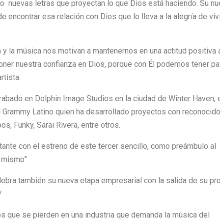
do nuevas letras que proyectan lo que Dios está haciendo. Su n
e encontrar esa relación con Dios que lo lleva a la alegría de viv
ra y la música nos motivan a mantenernos en una actitud positiva 
oner nuestra confianza en Dios, porque con Él podemos tener pa
rtista.
grabado en Dolphin Image Studios en la ciudad de Winter Haven, 
 al Grammy Latino quien ha desarrollado proyectos con reconocid
os, Funky, Sarai Rivera, entre otros.
ntante con el estreno de este tercer sencillo, como preámbulo al
l mismo”
lebra también su nueva etapa empresarial con la salida de su pr
/
tos que se pierden en una industria que demanda la música del