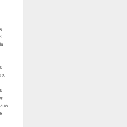
se
S.
la
os
es.
su
on
Rauw
e