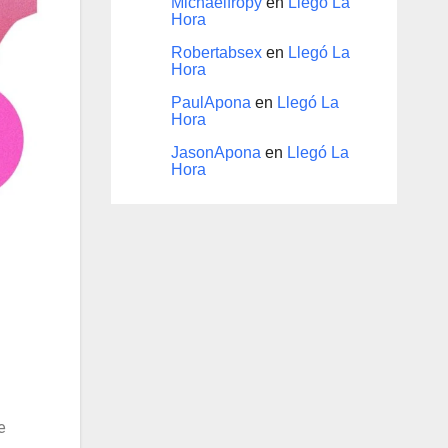
Michaelfropy
en
Llegó La
Hora
Robertabsex
en
Llegó La
Hora
PaulApona
en
Llegó La
Hora
JasonApona
en
Llegó La
Hora
e