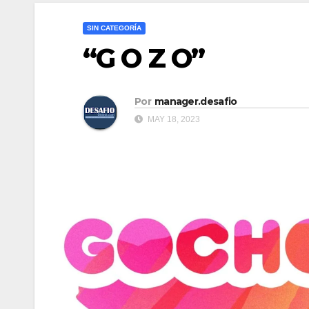
SIN CATEGORÍA
“G O Z O”
Por
manager.desafio
MAY 18, 2023